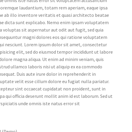
de omnis iste natus error sit voluptatem accusantium
loremque laudantium, totam rem aperiam, eaque ipsa
e ab illo inventore veritatis et quasi architecto beatae
tae dicta sunt explicabo. Nemo enim ipsam voluptatem
a voluptas sit aspernatur aut odit aut fugit, sed quia
nsequuntur magni dolores eos qui ratione voluptatem
ui nesciunt. Lorem ipsum dolor sit amet, consectetur
pisicing elit, sed do eiusmod tempor incididunt ut labore
 dolore magna aliqua. Ut enim ad minim veniam, quis
trud ullamco laboris nisi ut aliquip ex ea commodo
sequat. Duis aute irure dolor in reprehenderit in
uptate velit esse cillum dolore eu fugiat nulla pariatur.
epteur sint occaecat cupidatat non proident, sunt in
pa qui officia deserunt mollit anim id est laborum. Sed ut
spiciatis unde omnis iste natus error sit