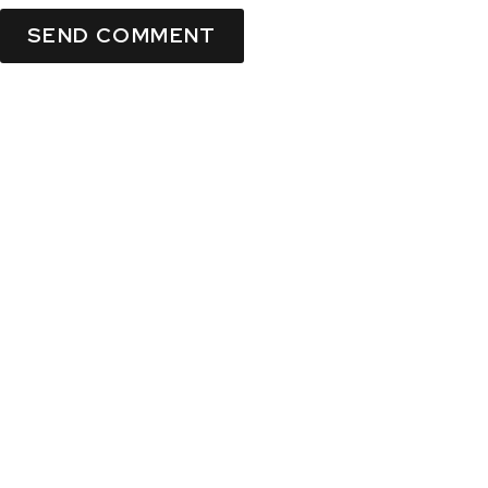
SEND COMMENT
Write us a message and
we will answer you.