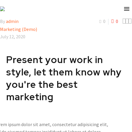



By
admin
0
0
Marketing (Demo)
July 12, 2020
Present your work in
style, let them know why
you're the best
marketing
em ipsum dolor sit amet, consectetur adipisicing elit,
 do eiusmod tempor incididunt ut labore et dolore