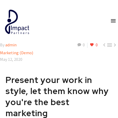



By
admin
0
0
Marketing (Demo)
May 12, 2020
Present your work in
style, let them know why
you're the best
marketing