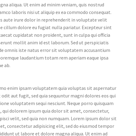
gna aliqua. Ut enim ad minim veniam, quis nostrud
amco laboris nisi ut aliquip ex ea commodo consequat.
s aute irure dolor in reprehenderit in voluptate velit
e cillum dolore eu fugiat nulla pariatur. Excepteur sint
aecat cupidatat non proident, sunt in culpa qui officia
erunt mollit anim id est laborum. Sed ut perspiciatis
de omnis iste natus error sit voluptatem accusantium
loremque laudantium totam rem aperiam eaque ipsa
e ab.
mo enim ipsam voluptatem quia voluptas sit aspernatur
 odit aut fugit, sed quia sequuntur magni dolores eos qui
tione voluptatem sequi nesciunt. Neque porro quisquam
, qui dolorem ipsum quia dolor sit amet, consectetur,
pisci velit, sed quia non numquam. Lorem ipsum dolor sit
t, consectetur adipisicing elit, sed do eiusmod tempor
ididunt ut labore et dolore magna aliqua. Ut enim ad