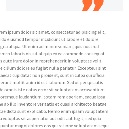
em ipsum dolor sit amet, consectetur adipisicing elit,
 do eiusmod tempor incididunt ut labore et dolore
gna aliqua. Ut enim ad minim veniam, quis nostrud
amco laboris nisi ut aliquip ex ea commodo consequat.
s aute irure dolor in reprehenderit in voluptate velit
e cillum dolore eu fugiat nulla pariatur. Excepteur sint
aecat cupidatat non proident, sunt in culpa qui officia
erunt mollit anim id est laborum. Sed ut perspiciatis
de omnis iste natus error sit voluptatem accusantium
loremque laudantium, totam rem aperiam, eaque ipsa
e ab illo inventore veritatis et quasi architecto beatae
itae dicta sunt explicabo. Nemo enim ipsam voluptatem
a voluptas sit aspernatur aut odit aut fugit, sed quia
quuntur magni dolores eos qui ratione voluptatem sequi