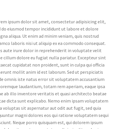
em ipsum dolor sit amet, consectetur adipisicing elit,
 do eiusmod tempor incididunt ut labore et dolore
gna aliqua. Ut enim ad minim veniam, quis nostrud
amco laboris nisi ut aliquip ex ea commodo consequat.
s aute irure dolor in reprehenderit in voluptate velit
e cillum dolore eu fugiat nulla pariatur. Excepteur sint
aecat cupidatat non proident, sunt in culpa qui officia
erunt mollit anim id est laborum. Sed ut perspiciatis
de omnis iste natus error sit voluptatem accusantium
loremque laudantium, totam rem aperiam, eaque ipsa
e ab illo inventore veritatis et quasi architecto beatae
itae dicta sunt explicabo. Nemo enim ipsam voluptatem
a voluptas sit aspernatur aut odit aut fugit, sed quia
quuntur magni dolores eos qui ratione voluptatem sequi
sciunt. Neque porro quisquam est, qui dolorem ipsum