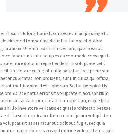
em ipsum dolor sit amet, consectetur adipisicing elit,
 do eiusmod tempor incididunt ut labore et dolore
gna aliqua. Ut enim ad minim veniam, quis nostrud
amco laboris nisi ut aliquip ex ea commodo consequat.
s aute irure dolor in reprehenderit in voluptate velit
e cillum dolore eu fugiat nulla pariatur. Excepteur sint
aecat cupidatat non proident, sunt in culpa qui officia
erunt mollit anim id est laborum. Sed ut perspiciatis
de omnis iste natus error sit voluptatem accusantium
loremque laudantium, totam rem aperiam, eaque ipsa
e ab illo inventore veritatis et quasi architecto beatae
itae dicta sunt explicabo. Nemo enim ipsam voluptatem
a voluptas sit aspernatur aut odit aut fugit, sed quia
quuntur magni dolores eos qui ratione voluptatem sequi