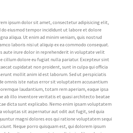
em ipsum dolor sit amet, consectetur adipisicing elit,
 do eiusmod tempor incididunt ut labore et dolore
gna aliqua. Ut enim ad minim veniam, quis nostrud
amco laboris nisi ut aliquip ex ea commodo consequat.
s aute irure dolor in reprehenderit in voluptate velit
e cillum dolore eu fugiat nulla pariatur. Excepteur sint
aecat cupidatat non proident, sunt in culpa qui officia
erunt mollit anim id est laborum. Sed ut perspiciatis
de omnis iste natus error sit voluptatem accusantium
loremque laudantium, totam rem aperiam, eaque ipsa
e ab illo inventore veritatis et quasi architecto beatae
itae dicta sunt explicabo. Nemo enim ipsam voluptatem
a voluptas sit aspernatur aut odit aut fugit, sed quia
quuntur magni dolores eos qui ratione voluptatem sequi
sciunt. Neque porro quisquam est, qui dolorem ipsum