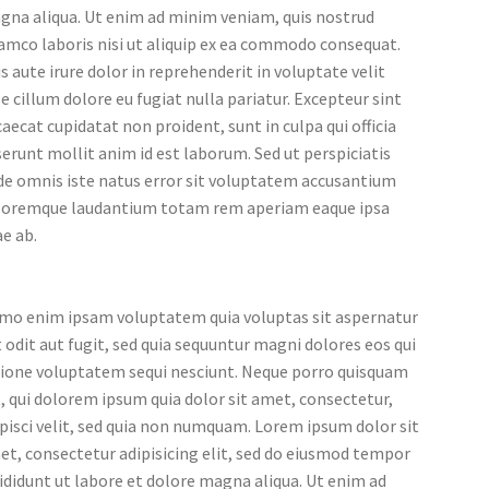
gna aliqua. Ut enim ad minim veniam, quis nostrud
amco laboris nisi ut aliquip ex ea commodo consequat.
s aute irure dolor in reprehenderit in voluptate velit
e cillum dolore eu fugiat nulla pariatur. Excepteur sint
aecat cupidatat non proident, sunt in culpa qui officia
erunt mollit anim id est laborum. Sed ut perspiciatis
de omnis iste natus error sit voluptatem accusantium
loremque laudantium totam rem aperiam eaque ipsa
e ab.
mo enim ipsam voluptatem quia voluptas sit aspernatur
 odit aut fugit, sed quia sequuntur magni dolores eos qui
tione voluptatem sequi nesciunt. Neque porro quisquam
, qui dolorem ipsum quia dolor sit amet, consectetur,
pisci velit, sed quia non numquam. Lorem ipsum dolor sit
t, consectetur adipisicing elit, sed do eiusmod tempor
ididunt ut labore et dolore magna aliqua. Ut enim ad