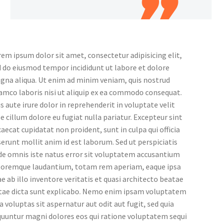
em ipsum dolor sit amet, consectetur adipisicing elit,
 do eiusmod tempor incididunt ut labore et dolore
gna aliqua. Ut enim ad minim veniam, quis nostrud
amco laboris nisi ut aliquip ex ea commodo consequat.
s aute irure dolor in reprehenderit in voluptate velit
e cillum dolore eu fugiat nulla pariatur. Excepteur sint
aecat cupidatat non proident, sunt in culpa qui officia
erunt mollit anim id est laborum. Sed ut perspiciatis
de omnis iste natus error sit voluptatem accusantium
loremque laudantium, totam rem aperiam, eaque ipsa
e ab illo inventore veritatis et quasi architecto beatae
itae dicta sunt explicabo. Nemo enim ipsam voluptatem
a voluptas sit aspernatur aut odit aut fugit, sed quia
quuntur magni dolores eos qui ratione voluptatem sequi