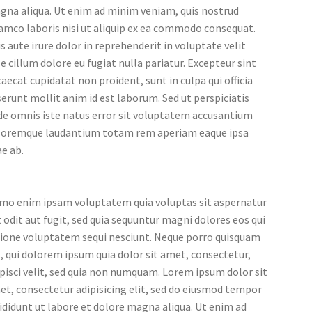
gna aliqua. Ut enim ad minim veniam, quis nostrud
amco laboris nisi ut aliquip ex ea commodo consequat.
s aute irure dolor in reprehenderit in voluptate velit
e cillum dolore eu fugiat nulla pariatur. Excepteur sint
aecat cupidatat non proident, sunt in culpa qui officia
erunt mollit anim id est laborum. Sed ut perspiciatis
de omnis iste natus error sit voluptatem accusantium
loremque laudantium totam rem aperiam eaque ipsa
e ab.
mo enim ipsam voluptatem quia voluptas sit aspernatur
 odit aut fugit, sed quia sequuntur magni dolores eos qui
tione voluptatem sequi nesciunt. Neque porro quisquam
, qui dolorem ipsum quia dolor sit amet, consectetur,
pisci velit, sed quia non numquam. Lorem ipsum dolor sit
t, consectetur adipisicing elit, sed do eiusmod tempor
ididunt ut labore et dolore magna aliqua. Ut enim ad